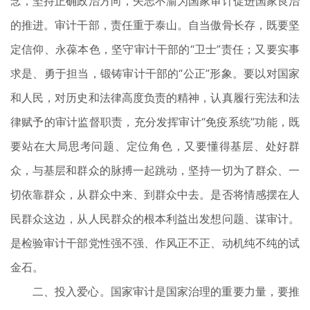
念，坚持正确政治方向，矢志不渝为国家审计促进国家良治
的推进。审计干部，责任重于泰山。自当傲骨长存，既要坚
定信仰、永葆本色，坚守审计干部的“卫士”责任；又要实事
求是、勇于担当，锻铸审计干部的“公正”形象。要以对国家
和人民，对历史和法律高度负责的精神，认真履行宪法和法
律赋予的审计监督职责，充分发挥审计“免疫系统”功能，既
要站在大局思考问题、定位角色，又要懂得基层、处好群
众，与基层和群众的脉搏一起跳动，坚持一切为了群众、一
切依靠群众，从群众中来、到群众中去。是否将情感摆在人
民群众这边，从人民群众的根本利益出发想问题、谋审计。
是检验审计干部党性强不强、作风正不正、动机纯不纯的试
金石。
二、投入爱心。国家审计是国家治理的重要力量，要推