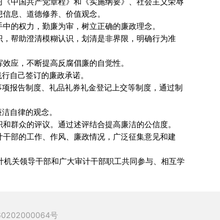
习《中国共产党章程》和《实施纲要》、社会主义荣辱
想信息、道德修养、价值观念。
手中的权力，勤廉为审，树立正确的廉政理念。
识，帮助澄清模糊认识，划清是非界限，明确行为准
挥效应，不断提高反腐倡廉的自觉性。
践行自己签订的廉政承诺。
事项报告制度、礼品礼券礼金登记上交等制度，通过制
廉洁自律的观念。
织和群众的评议。通过述评结合提高廉洁的公信度。
计干部的工作、作风、廉政情况，广泛征集意见和建
机关领导干部和广大审计干部职工共同参与、相互学
202000064号