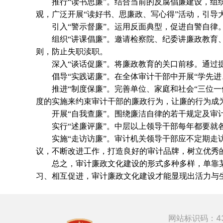
推行“读书思廉”。结合当前的反腐倡廉建设，组织
观，广泛开展“读好书、思廉政、写心得”活动，引
引入“警示督廉”。运用反面典型，促进自警自律。
组织“讲课倡廉”。邀请检察院、纪委讲廉政教育、
则，防止失职渎职。
深入“谈话促廉”。将廉政教育的关口前移。通过提
倡导“实践诺廉”。在全体审计干部中开展“学先进
推进“制度保廉”。完善单位、家庭和社会“三位一
度的实施来约束审计干部的廉政行为，让廉的行为成
开展“自我查廉”。围绕廉洁自律的若干规定及审计
实行“述廉评廉”。中层以上领导干部每年都要就各
实施“走访访廉”。审计机关领导干部应不定期走访
议，不断改进工作，打造良好的审计品牌，树立优秀
总之，审计廉政文化建设的形式多种多样，单靠某
习、相互促进，审计廉政文化建设才能显现出活力与
网站标识码：43