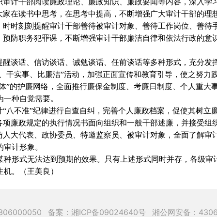
审计干部阅读廉政理论、廉政知识、廉政要闻等内容，深入学
导大家在读书中思考，在思考中提高，不断增强广大审计干部的理
时时刻刻提醒审计干部善待被审计对象、善待工作岗位、善待
预防职务犯罪课，不断增强审计干部廉洁自律和依法行政的意
醒谈话、信访谈话、诫勉谈话、任前谈话等多种形式，充分发
、干实事、比廉洁”活动，加强正面宣传和教育引导，使之努力
体”的护廉网络，全面推行廉保金制度、考廉日制度、个人重大
为一种自觉需要。
“八不准”纪律进行自查自纠，完善个人廉政档案，促使其树立
项廉政规定的执行情况书面向组织和一般干部述廉，并接受组
人大代表、政协委员、特邀监察员、被审计对象，全面了解审
的审计形象。
种形式无法达到预期的效果。只有上述形式同时并存，各级审计
生机。（王美良）
06000050
备案：湘ICP备09024640号
湘公网安备：43060