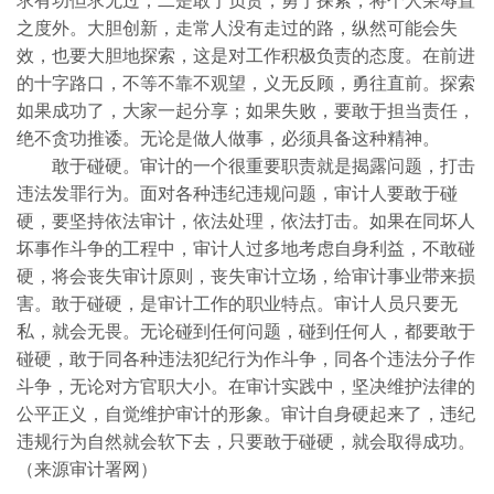
求有功但求无过；二是敢于负责，勇于探索，将个人荣辱置
之度外。大胆创新，走常人没有走过的路，纵然可能会失
效，也要大胆地探索，这是对工作积极负责的态度。在前进
的十字路口，不等不靠不观望，义无反顾，勇往直前。探索
如果成功了，大家一起分享；如果失败，要敢于担当责任，
绝不贪功推诿。无论是做人做事，必须具备这种精神。
敢于碰硬。审计的一个很重要职责就是揭露问题，打击
违法发罪行为。面对各种违纪违规问题，审计人要敢于碰
硬，要坚持依法审计，依法处理，依法打击。如果在同坏人
坏事作斗争的工程中，审计人过多地考虑自身利益，不敢碰
硬，将会丧失审计原则，丧失审计立场，给审计事业带来损
害。敢于碰硬，是审计工作的职业特点。审计人员只要无
私，就会无畏。无论碰到任何问题，碰到任何人，都要敢于
碰硬，敢于同各种违法犯纪行为作斗争，同各个违法分子作
斗争，无论对方官职大小。在审计实践中，坚决维护法律的
公平正义，自觉维护审计的形象。审计自身硬起来了，违纪
违规行为自然就会软下去，只要敢于碰硬，就会取得成功。
（来源审计署网）