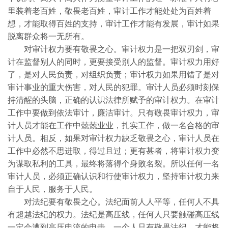
里装着老百姓，敬畏老百姓，审计工作才能处处为百姓着
想，才能取得百姓的支持，审计工作才能有发展，审计如果
脱离群众将一无所有。
对审计权力要有敬畏之心。审计权力是一把双刃剑，审
计在监督别人的同时，更要接受别人的监督。审计权力用好
了，是对人民负责，对组织负责；审计权力如果用错了是对
审计事业的重大伤害，对人民的犯罪。审计人员必须时刻保
持清醒的头脑，正确的认识法律所赋予的审计权力。在审计
工作中要做到依法审计，廉洁审计。只有敬畏审计权力，审
计人员才能在工作中兢兢业业，扎实工作，做一名合格的审
计人员。相反，如果对审计权力缺乏敬畏之心，审计人员在
工作中必然不思进取，得过且过；更有甚者，将审计权力变
为谋取私利的工具，最终将落得个身败名裂。所以任何一名
审计人员，必须正确认识和行使审计权力，坚持审计权力来
自于人民，服务于人民。
对法纪要有敬畏之心。法纪面前人人平等，任何人不具
有超越法纪的权力。法纪是高压线，任何人只要触碰高压线
一定会遭到高压电流的电击。一个人只有敬畏法纪，才能将