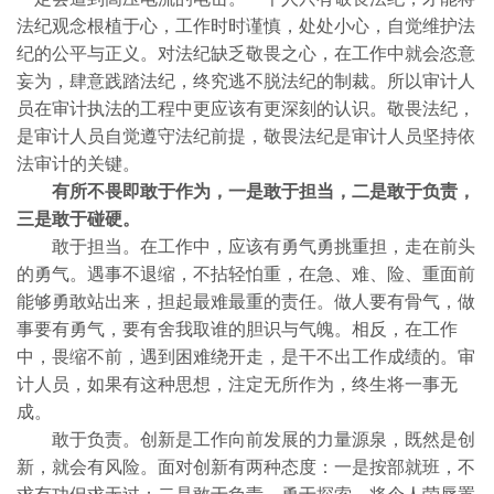
法纪观念根植于心，工作时时谨慎，处处小心，自觉维护法
纪的公平与正义。对法纪缺乏敬畏之心，在工作中就会恣意
妄为，肆意践踏法纪，终究逃不脱法纪的制裁。所以审计人
员在审计执法的工程中更应该有更深刻的认识。敬畏法纪，
是审计人员自觉遵守法纪前提，敬畏法纪是审计人员坚持依
法审计的关键。
有所不畏即敢于作为，一是敢于担当，二是敢于负责，
三是敢于碰硬。
敢于担当。在工作中，应该有勇气勇挑重担，走在前头
的勇气。遇事不退缩，不拈轻怕重，在急、难、险、重面前
能够勇敢站出来，担起最难最重的责任。做人要有骨气，做
事要有勇气，要有舍我取谁的胆识与气魄。相反，在工作
中，畏缩不前，遇到困难绕开走，是干不出工作成绩的。审
计人员，如果有这种思想，注定无所作为，终生将一事无
成。
敢于负责。创新是工作向前发展的力量源泉，既然是创
新，就会有风险。面对创新有两种态度：一是按部就班，不