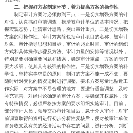
二、把握好方案制定环节，着力提高方案的操作性
制定审计方案时必须做到三点：一是切实增强方案的针
对性，认真搞好审前调查，摸清被审计单位的基本情况，把
握宏观态势，理清审计思路，突出审计重点。二是切实增强
方案的可操作性。审计方案除包括审计项目的名称、被审计
对象、审计指导思想和目标，审计的起止时间、审计的组织
方式和具体操作步骤及方法、审计力量的安排等情况以外，
特别是要明确重要问题和线索，确定审计重点。方案的制订
要力求细，使其具有较强的操作性。三是切实增强方案的科
学性，坚持实事求是的原则。制订的方案不能一成不变，要
随时针对变化的情况适时进行调整。要求方案尽量地贴近工
作实际，对方案中不尽合理的地方，要进行适当调整，及时
补充完善。对经讨论确定的审计方案，要确保其权威性，没
有特殊情况，必须严格按方案的要求组织实施审计。目前，
部分审计人员，领导交办审计项目后，急于介入审计，对审
前调查取得的资料进行初步分析性复核后，便对被审计单位
财务收支及有关的经济活动中存在的问题，进行分析、判断