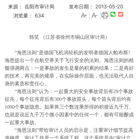
来源： 岳阳市审计局
发布日期： 2013-05-20
|
|
|
浏览量：
634
韩笑 （江苏省徐州市铜山区审计局）
“海恩法则”是德国飞机涡轮机的发明者德国人帕布斯?
海恩提出一个在航空界关于飞行安全的法则。海恩法则的精
髓强调两点：一是事故的发生是量的积累的结果；二是再好
的技术，再完美的规章，在实际操作层面，也无法取代人自
身的素质和责任心。
“海恩法则”认为：一起重大的安全事故背后有
29
个事故
征兆，每个征兆背后有
300
个事故苗头，每个苗头背后约有
1000
个事故隐患。如果将三个数连乘所得的积接近九千万。
也就是说近九千万个微小因素中的任何一个，都有可能酿成
一起重大事故。
“海恩法则”带给审计人员的启示是，注重审计细节提高
准确度。审计工作是一个系统工程，这个系统是由“审计立