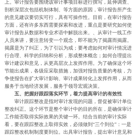
上。审计报告要围绕该审计事项目标进行撰写，延伸调查、
剖析深层次包括机制体制、等方面的原因，审计报告所产生
的意见建议要切实可行，具有可操作性。目前，在审计报告
方面，还有许多东西需要探索和改进，重点是要研究如何使
审计报告从数据和专业术语中解脱出来。、从审计一线工作
人员来讲，要注意转变一个观念，即不能为了揭露而揭露。
揭露是为了纠正，为了引以为戒；要考虑如何对审计情况进
行合理、科学的归纳和分析，形成整体概念；如何合理提出
审计建议和意见，从更高层次上发挥作用。为了确保这个环
节能出成果，各级应采取措施，加强对报告质量的考核，力
争使报告在扩大审计影响、审计成果转化上发挥作用，从而
服务于当地经济发展，服务于领导宏观决策。
五、把握好跟踪落实环节，着力提高审计的有效性
审计跟踪整改是指对审计发现的问题，督促被审计单位
整改纠正。这个环节是整个审计中的目的所在，是确保审计
工作能否取得实际效果的关键一环。结合当前的审计实际
看，要在跟踪整改上取得实效，必须做到“三个到位”：一是
跟踪整改机制制度要到位。出具审计报告，提出审计意见和