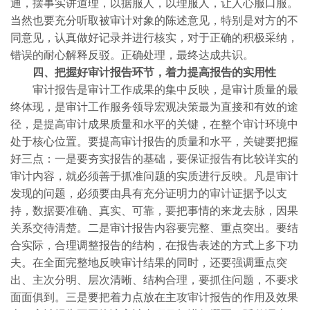
通，摆事实讲道理，以据服人，以理服人，让人心服口服。
当然也要充分听取被审计对象的陈述意见，特别是对方的不
同意见，认真做好记录并进行核实，对于正确的积极采纳，
错误的耐心解释反驳。正确处理，最终达成共识。
四、把握好审计报告环节，着力提高报告的实用性
审计报告是审计工作成果的集中反映，是审计质量的最
终体现，是审计工作服务领导宏观决策最为直接和有效的途
径，是提高审计成果质量和水平的关键，在整个审计环境中
处于核心位置。要提高审计报告的质量和水平，关键要把握
好三点：一是要夯实报告的基础，要保证报告有比较详实的
审计内容，就必须善于抓准问题的实质进行反映。凡是审计
发现的问题，必须要由具有充分证明力的审计证据予以支
持，数据要准确、真实、可靠，要把事情的来龙去脉，因果
关系交待清楚。二是审计报告内容要完整、重点突出。要结
合实际，合理调整报告的结构，在报告表述的方式上多下功
夫。在全面完整地反映审计结果的同时，还要强调重点突
出、主次分明、层次清晰、结构合理，要抓住问题，不要求
面面俱到。三是要把着力点放在主攻审计报告的作用及效果