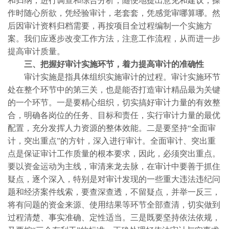
和归纳，进行调查和综合分析，随便地提出意见和建议，操
作时随心所欲，凭经验审计，老套套，凭感觉审哪算哪。然
后因审计资料归档需要，再按项目全过程编制一个实施方
案。我们应逐步改变工作方法，注意工作流程，从而进一步
提高审计质量。
三、把握好审计实施环节，着力提高审计的准确性
审计实施是指具体组织实施审计的过程。审计实施环节
处在整个环节中的第三关，也是能否打造审计精品最为关键
的一个环节。一是要精心组织，切实搞好审计力量的有效整
合，明确各岗位的任务、目标和责任，实行审计力量的最优
配置，充分发挥人力资源的整体效能。二是要坚持“全面审
计，突出重点”的方针，深入进行审计。全面审计、突出重
点是保证审计工作质量的根本要求，因此，必须突出重点。
要以资金运动为主线，审清来龙去脉，在审计中要善于抓住
疑点，逐个深入，特别是对审计发现的一些重大违法违纪问
题和经济案件线索，要查深查透，不留疑点，并举一反三，
将有问题的资金来源、使用结果等环节全部查清，切实做到
过程清楚、事实准确、定性适当。三是既要坚持依法依规，