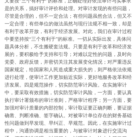
又要按“三个有利于”的标准，正确处理好依法审计与实事求
是的关系，搞好审计评价和处理。对审计发现的有些问题，
尽管是合理的，但不一定合法；有些问题虽然合法，但又不
一定合理；有些单位的做法虽然与现行法规不相一致，却是
有利于改革开放，有利于经济发展。对此，我们在审计过程
中要坚持按“三个有利于”的标准。一切从实际出发，具体问
题具体分析，不生搬硬套法规。只要是有利于改革和经济发
展的，要积极给予支持和引导；对难以定性的问题，及时向
党委、政府反馈，并密切关注其发展变化情况；对严重违反
国家规定，给国家和人民造成重大损失的，则严格依法依规
进行处理，使审计工作更加贴近实际，更好地服务改革和经
济发展。四是规范操作，切实防范审计风险。在实施审计
中，要采取有效措施，切实防范审计风险，一方面，要认真
执行审计署颁布的审计准则，严格审计程序；另一方面，要
加强对审计质量的内部控制，审计取证要正确判断，要证据
确凿、判断准确、签字确认。对被审计单位存在的财务基础
性问题做到早发现、早纠正、早规范。因此，在实施审计过
程中，沟通协调是相当重要的，与被审计对象进行交流沟