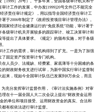
发［
1999
］
20
号）。十多年来，全国各级审计机关和干
任审计工作的发展，中办发
[1999]20
号文件已不能完全
经济责任审计规定》，用以指导全国经济责任审计工
计署于
2006
年制定了《政府投资项目审计管理办法》。
国家经济社会健康运行的“免疫系统”功能，审计署于
年各级审计机关开展较多的跟踪审计、竣工决算审计和
设等提出了具体要求。《规定》的颁布实施，对于各级
用。
审计工作的需求，审计机构得到了扩充。一是为了加强
立了固定资产投资审计专门机构。
关在人员少、法规缺、经费紧、家底薄等十分困难的条
位的财政财务收支进行试审，为新中国实行审计监督制
大起来，现如今全国审计队伍已发展到
8
万余众，而且
。为充分发挥审计监督作用，《审计法实施条例》对审
总理在十一届全国人大二次会议上提出“财政资金运用
资金的单位和项目接受、运用财政资金的真实、合法和
关都有权依法进行审计监督。