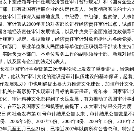
级以下党政领导干部任期经济责任审计暂行规定》和《国有企业
干部、国有及国有控股企业的法定代表人。为贯彻落实党的十六
责任审计工作深入健康地发展，中纪委、中组部、监察部、人事
级。审计署从
2000
年开始对省部长进行经济责任审计试点，试点
国各地经济责任审计发展情况，以及中央关于全面推进党政领导
计规定》规定。根据新规，经济责任审计对象包括地方各级党委
工作部门、事业单位和人民团体等单位的正职领导干部或者主持
，实际负责本部门、本单位常务工作的副职领导干部。新规对经
部，以及国有企业的法定代表人。
长在中国审计学会暨第二次理事论坛上发表了重要讲话，当谈到
建设”，他认为“审计文化的建设是审计队伍建设的基本保证，起着
作发展规划》中也明确提出要大力推进文化建设，加强审计文化
计机关在新形势下实现审计目标的重要保证。近年来，国家审计
文化、审计精神文化都得到了长足发展，有力推动了我国审计事
求，在不涉及国家安全和机密的前提下，加大审计结果公开力度
2
日
向社会发布第
0l
号审计结果公告以来，审计结果公告数量不
份、
2006
年
5
份、
2007
年
6
份、
2008
年
8
份、
2009
年
15
份、
2010
年
2
3
年元至五月已达
21
份，已接近
2007
年以前所有公告总和。特别