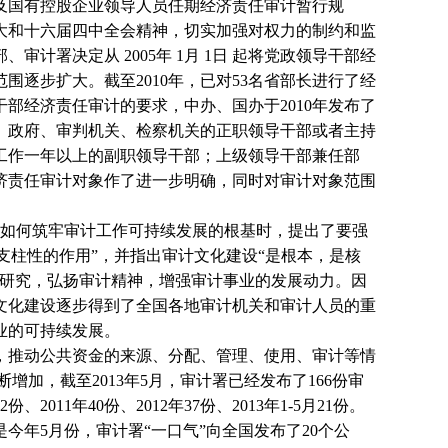
及国有控股企业领导人员任期经济责任审计暂行规
大和十六届四中全会精神，切实加强对权力的制约和监
部、审计署决定从
2005
年
1
月
1
日
起将党政领导干部经
范围逐步扩大。截至
2010
年，已对
53
名省部长进行了经
干部经济责任审计的要求，中办、国办于
2010
年发布了
、政府、审判机关、检察机关的正职领导干部或者主持
工作一年以上的副职领导干部；上级领导干部兼任部
济责任审计对象作了进一步明确，同时对审计对象范围
如何筑牢审计工作可持续发展的根基时，提出了要强
支柱性的作用”，并指出审计文化建设“是根本，是核
研究，弘扬审计精神，增强审计事业的发展动力。因
文化建设逐步得到了全国各地审计机关和审计人员的重
业的可持续发展。
，推动公共资金的来源、分配、管理、使用、审计等情
断增加，截至
2013
年
5
月，审计署已经发布了
166
份审
2
份、
2011
年
40
份、
2012
年
37
份、
2013
年
1-5
月
21
份。
是今年
5
月份，审计署“一口气”向全国发布了
20
个公