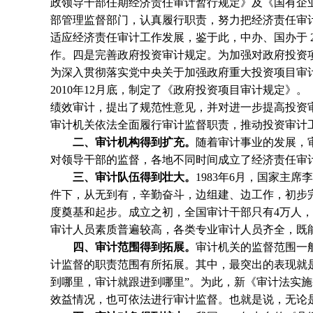
政领导干部任期经济责任审计暂行规定》及《国有企
部管理监督部门，认真履行职责，努力把经济责任审
适应经济责任审计工作发展，鉴于此，中办、国办于
作。四是完善政府投资审计规定。为加强对政府投资
为深入贯彻落实党中央关于加强政府重大投资项目审
2010
年
12
月底，制定了《政府投资项目审计规定》。
绩效审计，提出了规范性意见，并对进一步提高投资
审计机关依法全面履行审计监督职责，推动投资审计
二、审计机构得到扩充。
随着审计事业的发展，
对领导干部的监督，各地不同时间成立了经济责任审
三、审计队伍得到壮大。
1983
年
6
月，国家主席李
件下，从无到有，辛勤奋斗，边组建、边工作，初步
度奠基和起步。成立之初，全国审计干部只有
4
万人，
审计人员素质普遍较高，各类专业审计人员齐全，既能
四、审计范围得到拓展。
审计机关的监督范围一
计监督的职责范围有所拓展。其中，最突出的表现就
到哪里，审计就跟进到哪里”。为此，新《审计法实
效益情况，也可依法进行审计监督。也就是说，无论