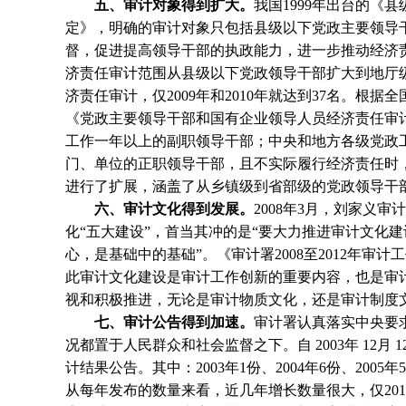
五、审计对象得到扩大。
我国
1999
年出台的《县
定》，明确的审计对象只包括县级以下党政主要领导
督，促进提高领导干部的执政能力，进一步推动经济
济责任审计范围从县级以下党政领导干部扩大到地厅
济责任审计，仅
2009
年和
2010
年就达到
37
名。根据全
《党政主要领导干部和国有企业领导人员经济责任审
工作一年以上的副职领导干部；中央和地方各级党政
门、单位的正职领导干部，且不实际履行经济责任时
进行了扩展，涵盖了从乡镇级到省部级的党政领导干
六、审计文化得到发展。
2008
年
3
月，刘家义审计
化“五大建设”，首当其冲的是“要大力推进审计文化
心，是基础中的基础”。《审计署
2008
至
2012
年审计工
此审计文化建设是审计工作创新的重要内容，也是审
视和积极推进，无论是审计物质文化，还是审计制度
七、审计公告得到加速。
审计署认真落实中央要
况都置于人民群众和社会监督之下。自
2003
年
12
月
1
计结果公告。其中：
2003
年
1
份、
2004
年
6
份、
2005
年
5
从每年发布的数量来看，近几年增长数量很大，仅
201