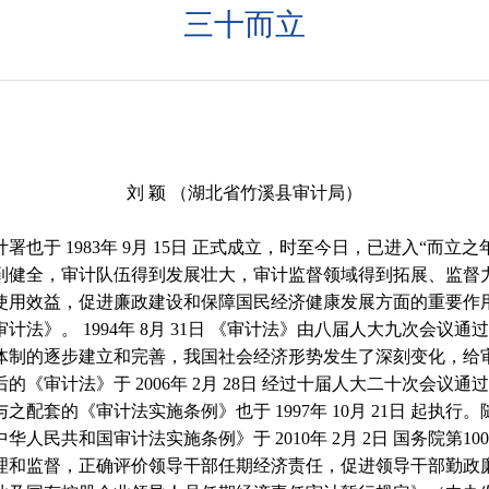
三十而立
刘 颖 （湖北省竹溪县审计局）
计署也于
1983
年
9
月
15
日
正式成立，时至今日，已进入“而立之年
到健全，审计队伍得到发展壮大，审计监督领域得到拓展、监督
使用效益，促进廉政建设和保障国民经济健康发展方面的重要作
审计法》。
1994
年
8
月
31
日
《审计法》由八届人大九次会议通
体制的逐步建立和完善，我国社会经济形势发生了深刻变化，给
后的《审计法》于
2006
年
2
月
28
日
经过十届人大二十次会议通
与之配套的《审计法实施条例》也于
1997
年
10
月
21
日
起执行。
中华人民共和国审计法实施条例》于
2010
年
2
月
2
日
国务院第
100
理和监督，正确评价领导干部任期经济责任，促进领导干部勤政