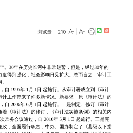
|
|
|
浏览量：
210
”。
30
年在历史长河中非常短暂，但是，经过
30
年的
力度得到强化，社会影响日见扩大。总而言之，审计工
用。
过，自
1995
年
1
月
1
日
起施行。从审计署成立到《审计
审计工作带来了许多新情况、新要求，原《审计法》的
过，自
2006
年
6
月
1
日
起施行。二是制定、修订《审计
随着《审计法》的修订，《审计法实施条例》的相关内
次常务会议通过，自
2010
年
5
月
1
日
起施行。三是完
廉政，全面履行职责，中办、国办制定了《县级以下党