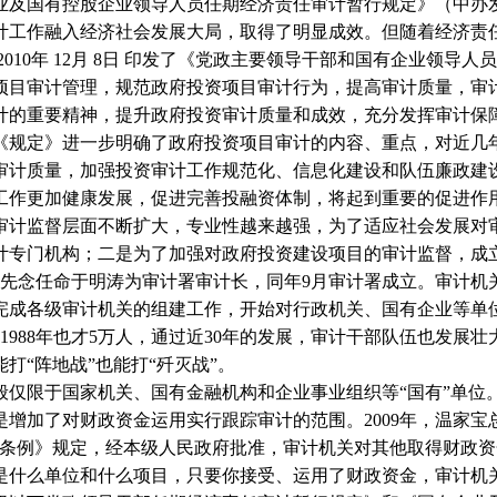
业及国有控股企业领导人员任期经济责任审计暂行规定》（中办
计工作融入经济社会发展大局，取得了明显成效。但随着经济责
2010
年
12
月
8
日
印发了《党政主要领导干部和国有企业领导人员
项目审计管理，规范政府投资项目审计行为，提高审计质量，审
计的重要精神，提升政府投资审计质量和成效，充分发挥审计保障
《规定》进一步明确了政府投资项目审计的内容、重点，对近几
审计质量，加强投资审计工作规范化、信息化建设和队伍廉政建
工作更加健康发展，促进完善投融资体制，将起到重要的促进作
审计监督层面不断扩大，专业性越来越强，为了适应社会发展对
计专门机构；二是为了加强对政府投资建设项目的审计监督，成
先念任命于明涛为审计署审计长，同年
9
月审计署成立。审计机
完成各级审计机关的组建工作，开始对行政机关、国有企业等单
1988
年也才
5
万人，通过近
30
年的发展，审计干部队伍也发展壮
打“阵地战”也能打“歼灭战”。
般仅限于国家机关、国有金融机构和企业事业组织等“国有”单位
是增加了对财政资金运用实行跟踪审计的范围。
2009
年，温家宝
施条例》规定，经本级人民政府批准，审计机关对其他取得财政
是什么单位和什么项目，只要你接受、运用了财政资金，审计机