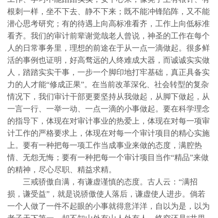
根刺一样，坐不下去、静不下来；既不能冲锋陷阵，又不能
潜心思考研究；有的待遇上向高标准看齐，工作上向低标准
看齐。我们的审计前辈谢觉哉老人曾说，神圣的工作在每个
人的日常事务里，理想的前途在于从一点一滴做起。很多鲜
活的事例也证明，好高骛远的人终难成大器，而诚诚实实做
人，踏踏实实干事，一步一个脚印地打牢基础，真正具备实
力的人才能“修成正果”。在当前改革深化、社会转型的复杂
情况下，我们审计干部更要坚持从我做起，从脚下做起，从
一言一行、一举一动、一点一滴的小事做起。要在科学理念
的指导下，体现在对审计事业的热爱上，体现在对每一项审
计工作的严格要求上，体现在对每一个审计项目的精心实施
上。要有一种把每一项工作当成事业来做的态度，满腔热
情、无怨无悔；要有一种把每一个审计项目当作“精品”来做
的精神，尽心尽职、精益求精。
三戒骄傲自满，有谦虚谨慎的态度。古人云：“满招
损，谦受益”，就是说骄傲使人落后，谦虚使人进步。倘若
一个人做了一件不起眼的小事就得意洋洋，自以为是，以为