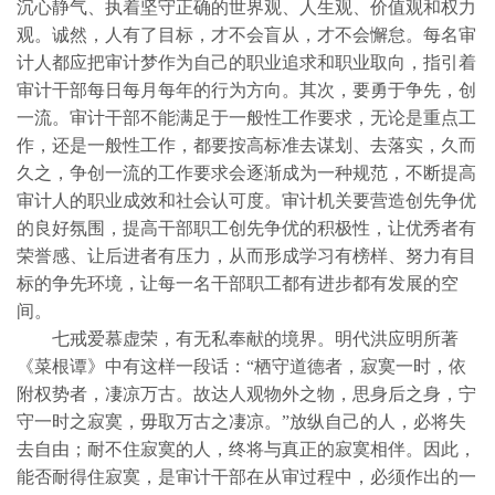
沉心静气、执着坚守正确的世界观、人生观、价值观和权力
观。诚然，人有了目标，才不会盲从，才不会懈怠。每名审
计人都应把审计梦作为自己的职业追求和职业取向，指引着
审计干部每日每月每年的行为方向。其次，要勇于争先，创
一流。审计干部不能满足于一般性工作要求，无论是重点工
作，还是一般性工作，都要按高标准去谋划、去落实，久而
久之，争创一流的工作要求会逐渐成为一种规范，不断提高
审计人的职业成效和社会认可度。审计机关要营造创先争优
的良好氛围，提高干部职工创先争优的积极性，让优秀者有
荣誉感、让后进者有压力，从而形成学习有榜样、努力有目
标的争先环境，让每一名干部职工都有进步都有发展的空
间。
七戒爱慕虚荣，有无私奉献的境界。明代洪应明所著
《菜根谭》中有这样一段话：“栖守道德者，寂寞一时，依
附权势者，凄凉万古。故达人观物外之物，思身后之身，宁
守一时之寂寞，毋取万古之凄凉。”放纵自己的人，必将失
去自由；耐不住寂寞的人，终将与真正的寂寞相伴。因此，
能否耐得住寂寞，是审计干部在从审过程中，必须作出的一