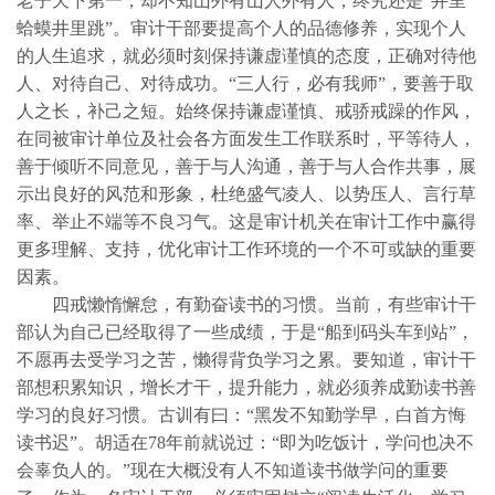
老子天下第一，却不知山外有山人外有人，终究还是“井里
蛤蟆井里跳”。审计干部要提高个人的品德修养，实现个人
的人生追求，就必须时刻保持谦虚谨慎的态度，正确对待他
人、对待自己、对待成功。“三人行，必有我师”，要善于取
人之长，补己之短。始终保持谦虚谨慎、戒骄戒躁的作风，
在同被审计单位及社会各方面发生工作联系时，平等待人，
善于倾听不同意见，善于与人沟通，善于与人合作共事，展
示出良好的风范和形象，杜绝盛气凌人、以势压人、言行草
率、举止不端等不良习气。这是审计机关在审计工作中赢得
更多理解、支持，优化审计工作环境的一个不可或缺的重要
因素。
四戒懒惰懈怠，有勤奋读书的习惯。当前，有些审计干
部认为自己已经取得了一些成绩，于是“船到码头车到站”，
不愿再去受学习之苦，懒得背负学习之累。要知道，审计干
部想积累知识，增长才干，提升能力，就必须养成勤读书善
学习的良好习惯。古训有曰：“黑发不知勤学早，白首方悔
读书迟”。胡适在
78
年前就说过：“即为吃饭计，学问也决不
会辜负人的。”现在大概没有人不知道读书做学问的重要