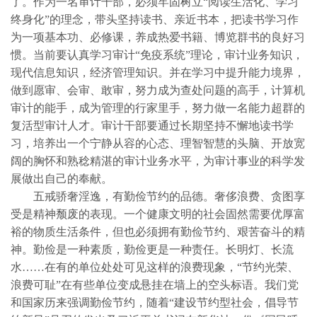
了。作为一名审计干部，必须牢固树立“阅读生活化、学习
终身化”的理念，带头坚持读书、亲近书本，把读书学习作
为一项基本功、必修课，养成热爱书籍、博览群书的良好习
惯。当前要认真学习审计“免疫系统”理论，审计业务知识，
现代信息知识，经济管理知识。并在学习中提升能力境界，
做到愿审、会审、敢审，努力成为查处问题的高手，计算机
审计的能手，成为管理的行家里手，努力做一名能力超群的
复活型审计人才。审计干部要通过长期坚持不懈地读书学
习，培养出一个宁静从容的心态、理智智慧的头脑、开放宽
阔的胸怀和熟稔精湛的审计业务水平，为审计事业的科学发
展做出自己的奉献。
五戒骄奢淫逸，有勤俭节约的品德。奢侈浪费、贪图享
受是精神颓废的表现。一个健康文明的社会固然需要优厚富
裕的物质生活条件，但也必须拥有勤俭节约、艰苦奋斗的精
神。勤俭是一种素质，勤俭更是一种责任。长明灯、长流
水……在有的单位处处可见这样的浪费现象，“节约光荣、
浪费可耻”在有些单位变成悬挂在墙上的空头标语。我们党
和国家历来强调勤俭节约，随着“建设节约型社会，倡导节