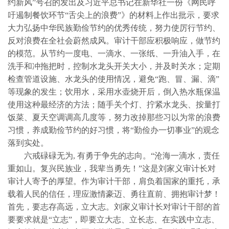
约新风”号召的发出及习近平总书记在新华社一份《网民呼
吁遏制餐饮环节“舌尖上的浪费”》的材料上作出批示，要求
大力弘扬中华民族勤俭节约的优秀传统，努力使厉行节约、
反对浪费在全社会蔚然成风。审计干部应积极响应，做节约
的模范。从节约一度电、一滴水、一张纸、一升油入手，在
洗手和冲拖把时，控制水龙头开关大小，并及时关水；定期
检查管道设施、水龙头的使用情况，避免“跑、冒、漏、滴”
等现象的发生；饮用水，采用水壶烧开后，倒入热水瓶保温
使用这种最经济的方法；随手关个灯、拧紧水龙头、按量打
饭菜、夏天空调调高几度等，努力改掉那些习以为常的浪费
习惯，养成勤俭节约的好习惯，将“勤俭办一切事业”的观念
落到实处。
六戒碌碌无为
,
有勇于争先的志向。“沧海一滴水，责任
重如山。复兴民族业，我辈当勇先！”这是刘家义审计长对
审计人寄予的厚望。作为审计干部，肩负着国家的重托，承
载着人民的信任，理应激情豪迈、勇往直前、拥抱审计梦！
首先，要志存高远，立大志。刘家义审计长对审计干部的首
要要求就是“立志”，即要立大志、立长志、在实践中立志、