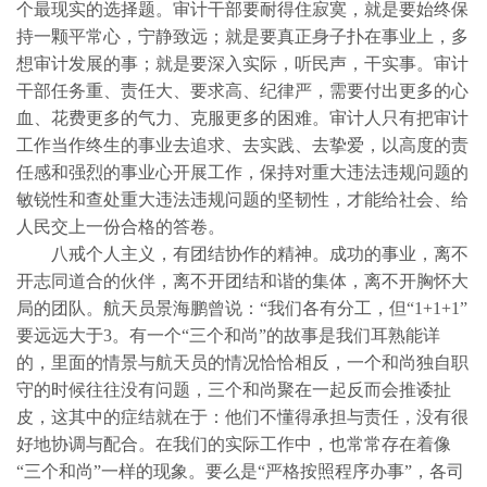
个最现实的选择题。审计干部要耐得住寂寞，就是要始终保
持一颗平常心，宁静致远；就是要真正身子扑在事业上，多
想审计发展的事；就是要深入实际，听民声，干实事。审计
干部任务重、责任大、要求高、纪律严，需要付出更多的心
血、花费更多的气力、克服更多的困难。审计人只有把审计
工作当作终生的事业去追求、去实践、去挚爱，以高度的责
任感和强烈的事业心开展工作，保持对重大违法违规问题的
敏锐性和查处重大违法违规问题的坚韧性，才能给社会、给
人民交上一份合格的答卷。
八戒个人主义，有团结协作的精神。成功的事业，离不
开志同道合的伙伴，离不开团结和谐的集体，离不开胸怀大
局的团队。航天员景海鹏曾说：“我们各有分工，但“
1+1+1
”
要远远大于
3
。有一个“三个和尚”的故事是我们耳熟能详
的，里面的情景与航天员的情况恰恰相反，一个和尚独自职
守的时候往往没有问题，三个和尚聚在一起反而会推诿扯
皮，这其中的症结就在于：他们不懂得承担与责任，没有很
好地协调与配合。在我们的实际工作中，也常常存在着像
“三个和尚”一样的现象。要么是“严格按照程序办事”，各司