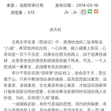
来源： 岳阳市审计局
发布日期： 2014-03-19
|
|
|
浏览量：
513
侯天柱
古典文学名著《西游记》中，唐僧给他的二徒弟取名
“八戒”，希望他净化自我，一心向佛。猪八戒嘴上答应，心
里却是一百个不乐意，结果在往西天的路上，由于他禀性难
移，在形形色色的诱惑和困难面前败下阵来。可见，一个人
想成就一番事业，必须要有良好的修行。
审计干部在实现“强审梦”的征程上，使命高于天，责任
重于山。只有不断加强自身的修炼，提高思想政治素质、业
务素质、道德素质、文化素质和身心素质，才能适应国家审
计服务国家治理的需要，在推动事业发展同时实现自我人生
价值。为此，应加强“八戒”修炼。
一戒锱铢必较，有吃亏是福的思想。清代的郑板桥，有
不少遗墨存留人间。其中有两句一直流传至今，其一是“难