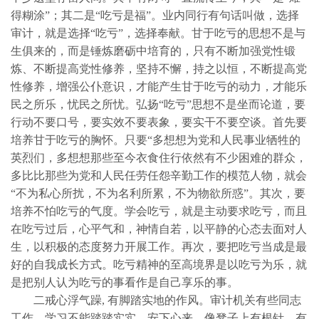
得糊涂”；其二是“吃亏是福”。业内同行有句话叫做，选择
审计，就是选择“吃亏”，选择奉献。甘于吃亏的思想不是与
生俱来的，而是锤炼磨砺中培育的，只有不断加强党性锻
炼、不断提高党性修养，坚持不懈，持之以恒，不断提高党
性修养，增强公仆意识，才能产生甘于吃亏的动力，才能乐
民之所乐，忧民之所忧。弘扬“吃亏”思想不是坐而论道，要
行动不要口号，要实效不要表象，要实干不要空谈。首先要
培养甘于吃亏的胸怀。只要“多想想为党和人民事业牺牲的
英烈们，多想想那些至今衣食住行依然有不少困难的群众，
多比比那些为党和人民任劳任怨辛勤工作的模范人物，就会
“不为私心所扰，不为名利所累，不为物欲所惑”。其次，要
培养不怕吃亏的气度。学会吃亏，就是主动要求吃亏，而且
在吃亏过后，心平气和，神情自若，以平静的心态去面对人
生，以积极的态度努力开展工作。再次，要把吃亏当成是最
好的自我成长方式。吃亏精神的至高境界是以吃亏为乐，就
是把别人认为吃亏的事看作是自己享乐的事。
二戒心浮气躁
,
有脚踏实地的作风。审计机关有些同志
工作、学习不能踏踏实实，安下心来，像凳子上有根针、有