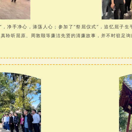
”，净手净心，涤荡人心；参加了“祭屈仪式”，追忆屈子
认真聆听屈原、周敦颐等廉洁先贤的清廉故事，并不时驻足询