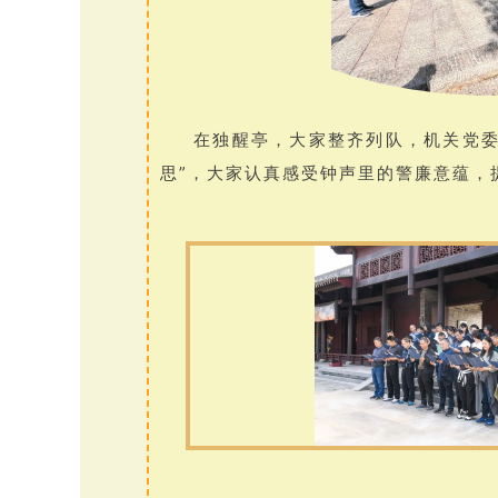
在独醒亭，大家整齐列队，机关党委
思”，大家认真感受钟声里的警廉意蕴，