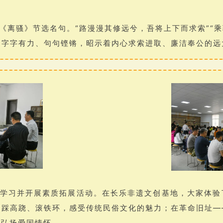
《离骚》节选名句。“路漫漫其修远兮，吾将上下而求索”“乘
诵字字有力、句句铿锵，昭示着内心求索进取、廉洁奉公的远
学习并开展素质拓展活动。在长乐非遗文创基地，大家体验
、踩高跷、滚铁环，感受传统民俗文化的魅力；在革命旧址—
，弘扬爱国情怀。