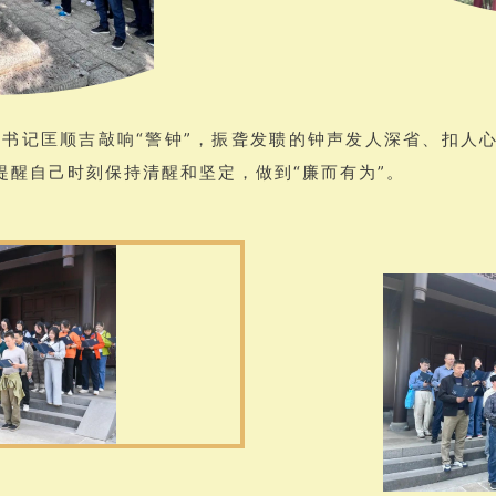
书记匡顺吉敲响“警钟”，振聋发聩的钟声发人深省、扣人
提醒自己时刻保持清醒和坚定，做到“廉而有为”。