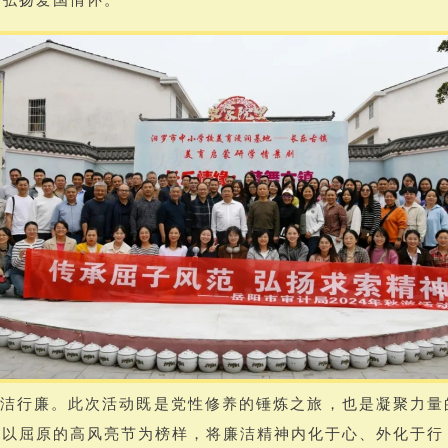
洁行廉。此次活动既是党性修养的锤炼之旅，也是凝聚力量
，以屈原的高风亮节为榜样，将廉洁精神内化于心、外化于行